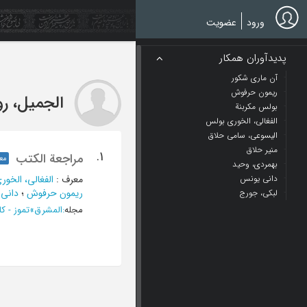
Ski
t
ورود
عضویت
mai
conten
پدیدآوران همکار
آن ماری شکور
ریمون حرفوش
الجمیل، رو
بولس مکربنة
الفغالی، الخوری بولس
الیسوعی، سامی حلاق
منیر حلاق
1.
مراجعة الکتب
مع
بهمردی، وحید
دانی یونس
معرف
:
الفغالی، الخو
ریمون حرفوش
؛
دانی
لبکی، جورج
مجله
:
المشرق
»
تموز - کانون الأول 2010، س