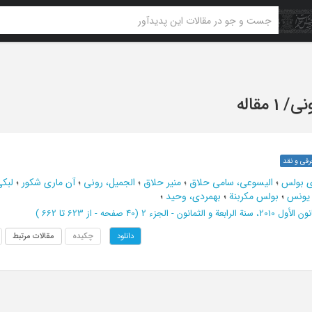
نی
/
1 مقاله
رفی و نقد
ری بولس
؛
الیسوعی، سامی حلاق
؛
منیر حلاق
؛
الجمیل، رونی
؛
آن ماری شکور
؛
لبک
 یونس
؛
بولس مکربنة
؛
بهمردی، وحید
؛
نة الرابعة و الثمانون - الجزء 2
(‎40 صفحه -
از 623 تا 662
)
چکیده
مقالات مرتبط
دانلود