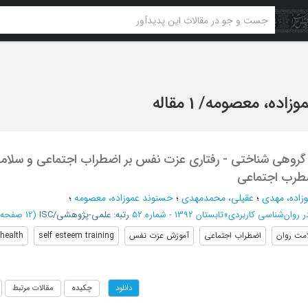
وزاده، معصومه
/
1 مقاله
روهی شناختی - رفتاری عزت نفس بر اضطراب اجتماعی و سلا
ضطرب اجتماعی
زاده، مهدی
؛
عقیلی، محمدمهدی
؛
حسنوند عموزاده، معصومه
؛
 روان‌شناسی کاربردی
»
تابستان 1392 - شماره 52
رتبه: علمی-پژوهشی/ISC
(‎12 صفحه -
مت روان
اضطراب اجتماعی
آموزش عزت نفس
self esteem training
health
چکیده
مقالات مرتبط
دانلود