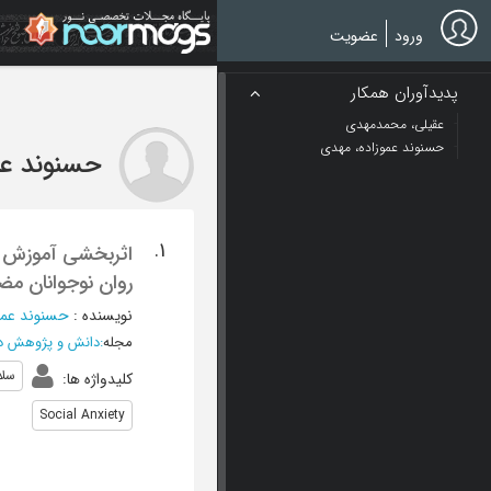
Ski
t
ورود
عضویت
mai
conten
پدیدآوران همکار
عقیلی، محمدمهدی
حسنوند عموزاده، مهدی
حسنوند عم
1.
اثربخشی آموزش گ
روان نوجوانان م
نویسنده
:
حسنوند عمو
مجله
:
دانش و پژوهش در
سلا
کلیدواژه ها
:
Social Anxiety