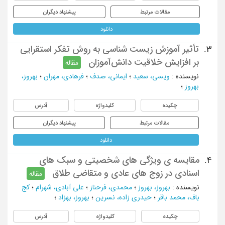
مقالات مرتبط
پیشنهاد دیگران
دانلود
تأثیر آموزش زیست شناسی به روش تفکر استقرایی
3.
بر افزایش خلاقیت دانش‌آموزان
مقاله
نویسنده
:
ویسی، سعید
؛
ایمانی، صدف
؛
فرهادی، مهران
؛
بهروز،
بهروز
؛
چکیده
کلیدواژه
آدرس
مقالات مرتبط
پیشنهاد دیگران
دانلود
مقایسه ی ویژگی های شخصیتی و سبک های
4.
اسنادی در زوج های عادی و متقاضی طلاق
مقاله
نویسنده
:
بهروز، بهروز
؛
محمدی، فرحناز
؛
علی آبادی، شهرام
؛
کج
باف، محمد باقر
؛
حیدری زاده، نسرین
؛
بهروز، بهزاد
؛
چکیده
کلیدواژه
آدرس