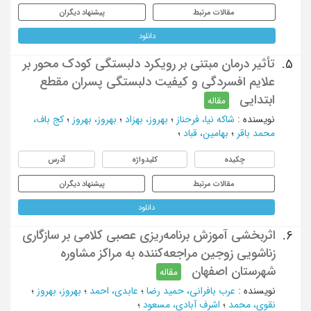
مقالات مرتبط
پیشنهاد دیگران
دانلود
تأثیر درمان مبتنی بر رویکرد دلبستگی کودک محور بر
5.
علایم افسردگی و کیفیت دلبستگی پسران مقطع
ابتدایی
مقاله
نویسنده
:
شاکه نیا، فرحناز
؛
بهروز، بهزاد
؛
بهروز، بهروز
؛
کج باف،
محمد باقر
؛
بهامین، قباد
؛
چکیده
کلیدواژه
آدرس
مقالات مرتبط
پیشنهاد دیگران
دانلود
اثربخشی آموزش برنامه‌ریزی عصبی کلامی بر سازگاری
6.
زناشویی زوجین مراجعه‌کننده به مراکز مشاوره
شهرستان اصفهان
مقاله
نویسنده
:
عرب بافرانی، حمید رضا
؛
عابدی، احمد
؛
بهروز، بهروز
؛
نقوی، محمد
؛
اشرف آبادی، مسعود
؛