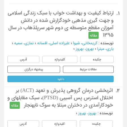
ارتباط کیفیت و بهداشت خواب با سبک زندگی اسلامی
1.
و جهت گیری مذهبی خودگزارش شده در دانش
آموزان مقطع متوسطه ی دوم شهر سرپلذهاب در سال
1395
مقاله
نویسنده
:
کریمخانی، شیوا
؛
علیزاده اصلی، افسانه
؛
نمازی، سمیه
؛
یاری، میترا
؛
بهروز، بهروز
؛
چکیده
کلیدواژه
آدرس
مقالات مرتبط
پیشنهاد دیگران
دانلود
اثربخشی درمان گروهی پذیرش و تعهد (ACT) بر
2.
اختلال استرس پس آسیبی (PTSD)، سبک مقابلهای و
خودکارآمدی در دختران مبتلا به سوگ نابهنجار
مقاله
نویسنده
:
بهروز، بهروز
؛
چکیده
کلیدواژه
آدرس