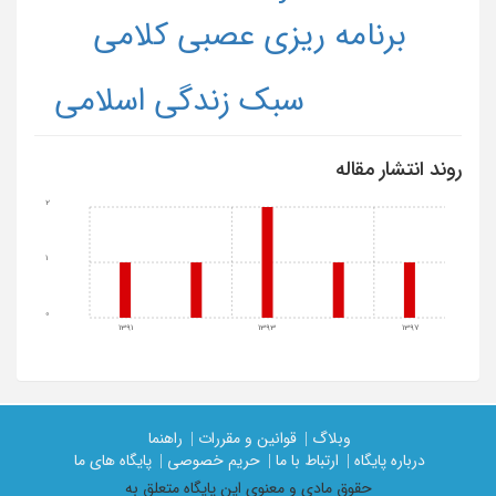
برنامه ریزی عصبی کلامی
سبک زندگی اسلامی
روند انتشار مقاله
2
1
0
1391
1393
1397
وبلاگ |
قوانین و مقررات |
راهنما
درباره پایگاه |
ارتباط با ما |
حریم خصوصی |
پایگاه های ما
حقوق مادی و معنوی اين پايگاه متعلق به