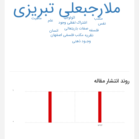
ملارجبعلی تبریزی
اثولوجیا
ماهیت
مکتب
علم
اشتراک لفظی وجود
نفس
صفات باریتعالی
فلسفه
انسان
مکتب فلسفی اصفهان
نظریه
وجـود ذهنی
روند انتشار مقاله
1
0
1396