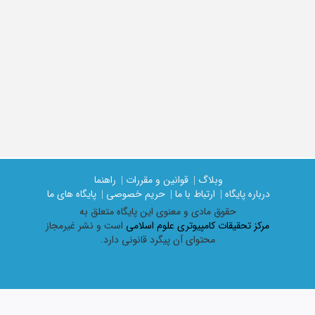
وبلاگ |
قوانین و مقررات |
راهنما
درباره پایگاه |
ارتباط با ما |
حریم خصوصی |
پایگاه های ما
حقوق مادی و معنوی اين پايگاه متعلق به
مرکز تحقیقات کامپیوتری علوم اسلامی
است و نشر غیرمجاز
محتوای آن پیگرد قانونی دارد.