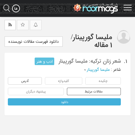
Ski
t
mai
conten
ملیسا گورپینار
/
دانلود فهرست مقالات نویسنده
1 مقاله
شعر زنان ترکیه: ملیسا گورپینار
1.
ادب و هنر
شاعر
:
ملیسا گورپینار
؛
چکیده
کلیدواژه
آدرس
مقالات مرتبط
پیشنهاد دیگران
دانلود