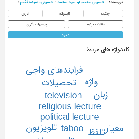
نویسنده
:
حسینی معصوم، سید محمد
؛
حسینی، سیده تکتم
؛
چکیده
کلیدواژه
آدرس
مقالات مرتبط
پیشنهاد دیگران
دانلود
کلیدواژه های مرتبط
فرایندهای واجی
واژه
تحصیلات
زبان
television
religious lecture
political lecture
تلویزیون
معیار
taboo
تلفظ