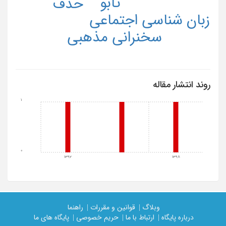
تابو
حذف
زبان شناسی اجتماعی
سخنرانی مذهبی
روند انتشار مقاله
1
0
1392
1398
وبلاگ |
قوانین و مقررات |
راهنما
درباره پایگاه |
ارتباط با ما |
حریم خصوصی |
پایگاه های ما