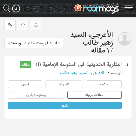
Ski
t
mai
conten
الأعرجی، السید
زهیر طالب
دانلود فهرست مقالات نویسنده
/
1 مقاله
النظریة الحدیثیة فی المدرسة الإمامیة (1)
1.
مقاله
نویسنده
:
الأعرجی، السید زهیر طالب
؛
چکیده
کلیدواژه
آدرس
مقالات مرتبط
پیشنهاد دیگران
دانلود