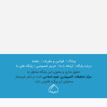
وبلاگ |
قوانین و مقررات |
راهنما
درباره پایگاه |
ارتباط با ما |
حریم خصوصی |
پایگاه های ما
حقوق مادی و معنوی اين پايگاه متعلق به
مرکز تحقیقات کامپیوتری علوم اسلامی
است و نشر غیرمجاز
محتوای آن پیگرد قانونی دارد.