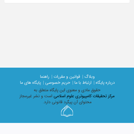
وبلاگ |
قوانین و مقررات |
راهنما
درباره پایگاه |
ارتباط با ما |
حریم خصوصی |
پایگاه های ما
حقوق مادی و معنوی اين پايگاه متعلق به
مرکز تحقیقات کامپیوتری علوم اسلامی
است و نشر غیرمجاز
محتوای آن پیگرد قانونی دارد.