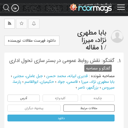
Ski
t
mai
conten
بابا مطهری
نژاد، میرزا
دانلود فهرست مقالات نویسنده
/
1 مقاله
گفتگو: نقش روابط عمومی در بستر سازی تحول اداری
1.
گفتگو و مصاحبه
مصاحبه شونده
:
قدیری ابیانه، محمد حسن
؛
جبل عاملی، مجتبی
؛
بابا مطهری نژاد، میرزا
؛
قاسمی، جواد
؛
حکیمیان، ابوالقاسم
؛
پارسا،
سیروس
؛
بزرگمهر، ناصر
؛
چکیده
کلیدواژه
آدرس
مقالات مرتبط
پیشنهاد دیگران
دانلود