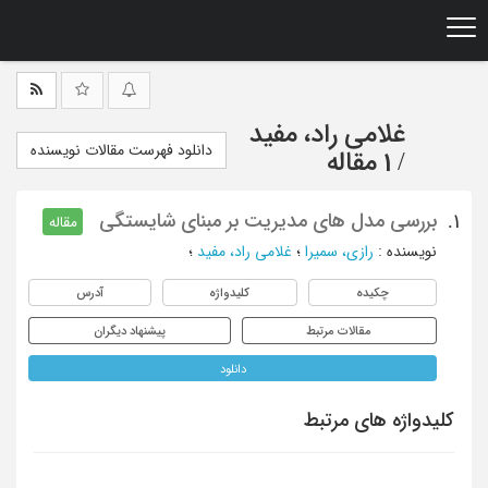
Ski
t
mai
conten
غلامی راد، مفید
دانلود فهرست مقالات نویسنده
/
1 مقاله
بررسی مدل های مدیریت بر مبنای شایستگی
1.
مقاله
نویسنده
:
رازی، سمیرا
؛
غلامی راد، مفید
؛
چکیده
کلیدواژه
آدرس
مقالات مرتبط
پیشنهاد دیگران
دانلود
کلیدواژه های مرتبط