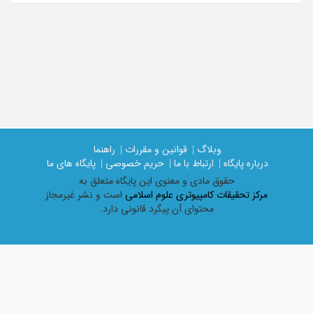
وبلاگ |
قوانین و مقررات |
راهنما
درباره پایگاه |
ارتباط با ما |
حریم خصوصی |
پایگاه های ما
حقوق مادی و معنوی اين پايگاه متعلق به
مرکز تحقیقات کامپیوتری علوم اسلامی
است و نشر غیرمجاز
محتوای آن پیگرد قانونی دارد.