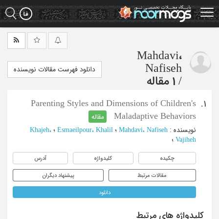
Ski
t
mai
conten
Mahdavi،
Nafiseh
دانلود فهرست مقالات نویسنده
/
1 مقاله
Parenting Styles and Dimensions of Children's
1.
Maladaptive Behaviors
مقاله
نویسنده
:
Mahdavi، Nafiseh
؛
Esmaeilpour، Khalil
؛
Khajeh،
Vajiheh
؛
چکیده
کلیدواژه
آدرس
مقالات مرتبط
پیشنهاد دیگران
دانلود
کلیدواژه های مرتبط