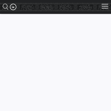
Ski
t
mai
conten