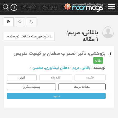
Ski
t
mai
conten
باغانی، مریم
/
دانلود فهرست مقالات نویسنده
1 مقاله
پژوهشی؛ تأثیر اضطراب معلمان بر کیفیت تدریس
1.
مقاله
نویسنده
:
باغانی، مریم
؛
دهقان نیشابوری، محسن
؛
چکیده
کلیدواژه
آدرس
مقالات مرتبط
پیشنهاد دیگران
دانلود