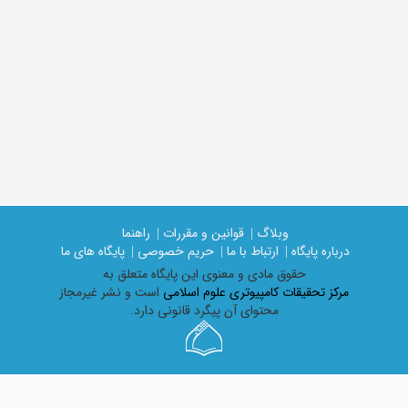
وبلاگ |
قوانین و مقررات |
راهنما
درباره پایگاه |
ارتباط با ما |
حریم خصوصی |
پایگاه های ما
حقوق مادی و معنوی اين پايگاه متعلق به
مرکز تحقیقات کامپیوتری علوم اسلامی
است و نشر غیرمجاز
محتوای آن پیگرد قانونی دارد.