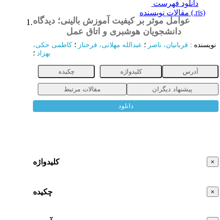
دانلود فهرست
مقالات نویسنده (.ris)
عوامل موثر بر کیفیت آموزش بالینی؛ دیدگاه
1.
دانشجویان هوشبری و اتاق عمل
مقاله
نویسنده
:
قربانیان، ناصر
؛
عبدالله مهلانی، فرحناز
؛
کاظمی حکی،
بهزاد
؛
آدرس
کلیدواژه
چکیده
پیشنهاد دیگران
مقالات مرتبط
دانلود
کلیدواژه
×
چکیده
×