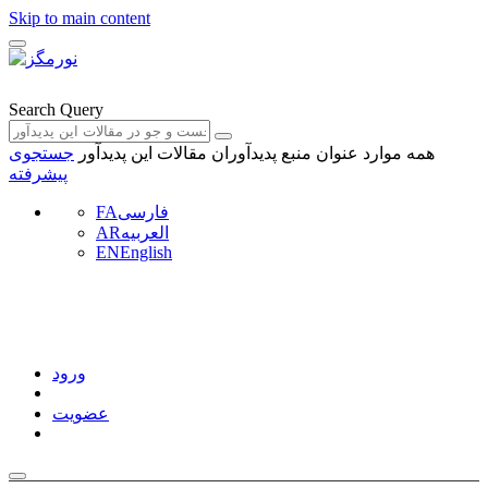
Skip to main content
Search Query
همه موارد
عنوان منبع
پدیدآوران
مقالات این پدیدآور
جستجوی
پیشرفته
فارسی
FA
العربیه
AR
EN
English
ورود
عضویت