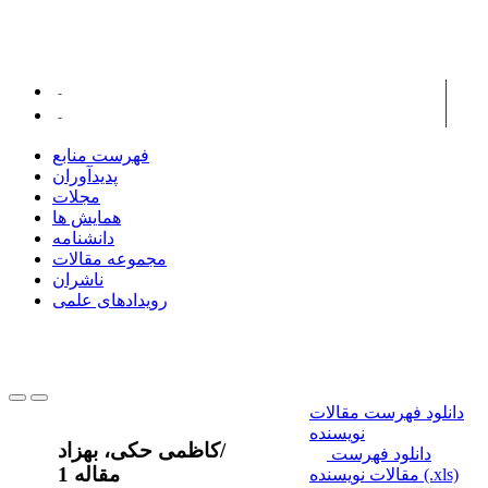
پدیدآوران همکار
عبدالله مهلانی، فرحناز
قربانیان، ناصر
فهرست منابع
پدیدآوران
مجلات
همایش ها
دانشنامه
مجموعه مقالات
ناشران
رویدادهای علمی
دانلود فهرست مقالات
نویسنده
/
کاظمی حکی، بهزاد
دانلود فهرست
1 مقاله
مقالات نویسنده (.xls)