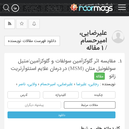
Ski
t
mai
conten
علیرضایی،
امیرحسام
دانلود فهرست مقالات نویسنده
/
1 مقاله
مقایسه اثر گلوکزآمین سولفات و گلوکزآمین/متیل
1.
سولفونیل متان (MSM) در درمان علایم استئوآرتریت
زانو
مقاله
نویسنده
:
رجایی، علیرضا
؛
علیرضایی، امیرحسام
؛
ولایی، ناصر
؛
چکیده
کلیدواژه
آدرس
مقالات مرتبط
پیشنهاد دیگران
دانلود
کلیدواژه های مرتبط