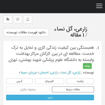
Ski
t
mai
conten
زارعی، گل نساء
دانلود فهرست مقالات نویسنده
/
1 مقاله
همبستگی بین کیفیت زندگی کاری و تمایل به ترک
1.
خدمت: مطالعه ای در بین کارکنان مراکز بهداشت
وابسته به دانشگاه علوم پزشکی شهید بهشتی، تهران
مقاله
نویسنده
:
زارعی، گل نساء
؛
زارعی، احسان
؛
مرزبان، سیما
؛
چکیده
کلیدواژه
آدرس
مقالات مرتبط
پیشنهاد دیگران
دانلود