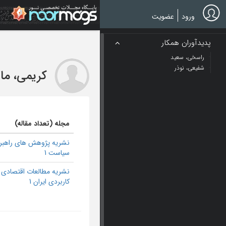
Ski
t
ورود
عضویت
mai
conten
پدیدآوران همکار
راسخی، سعید
شفیعی، نوذر
کریمی، ما
مجله (تعداد مقاله)
نشریه پژوهش های راهبر
سیاست 1
نشریه مطالعات اقتصادی
کاربردی ایران 1