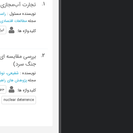
1.
تجارت آب‌مجازی ا
نویسنده مسئول
:
راس
مجله
:
مطالعات اقتصادی ک
ایر
کلیدواژه ها
:
2.
بررسی مقایسه ای 
جنگ سرد)
نویسنده
:
شفیعی، نوذ
مجله
:
پژوهش های راهب
جنو
کلیدواژه ها
:
nuclear deterrence