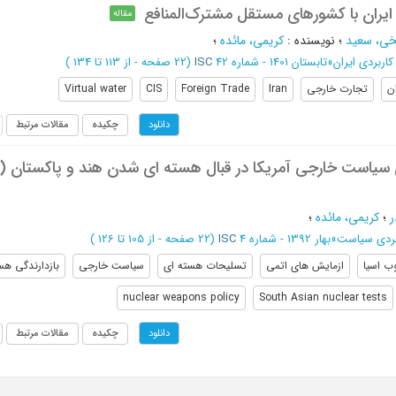
یران با کشورهای مستقل مشترک‌المنافع
مقاله
خی، سعید
؛
نویسنده
:
کریمی، مائده
؛
اربردی ایران
»
تابستان 1401 - شماره 42
ISC
(‎22 صفحه -
از 113 تا 134
)
ان
تجارت خارجی
Iran
Foreign Trade
CIS
Virtual water
چکیده
مقالات مرتبط
دانلود
سیاست خارجی آمریکا در قبال هسته ای شدن هند و پاکستان (بع
ر
؛
کریمی، مائده
؛
ردی سیاست
»
بهار 1392 - شماره 4
ISC
(‎22 صفحه -
از 105 تا 126
)
ب اسیا
ازمایش های اتمی
تسلیحات هسته ای
سیاست خارجی
بازدارندگی هس
nuclear weapons policy
South Asian nuclear tests
چکیده
مقالات مرتبط
دانلود