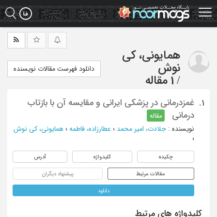
Ski
t
mai
conten
همایونی، کی
نوش
دانلود فهرست مقالات نویسنده
/
1 مقاله
غمزدرمانی در پزشکی ایرانی و مقایسه آن با بازتاب
1.
درمانی
مقاله
نویسنده
:
جلادت، امیر محمد
؛
عطارزاده، فاطمه
؛
همایونی، کی نوش
؛
چکیده
کلیدواژه
آدرس
مقالات مرتبط
پیشنهاد دیگران
دانلود
کلیدواژه های مرتبط