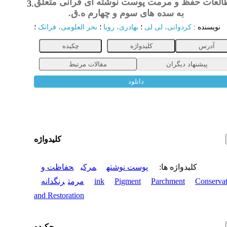
العات حفظ و مرمت پوست نوشته ای قرآنی متعلق
3.
به سده های سوم و چهارم ه.ق.
مقاله
نویسنده
:
کردوانی، لی لی
؛
بهادری، رویا
؛
بحر العلومی، فرانک
؛
آدرس
کلیدواژه
چکیده
پیشنهاد دیگران
مقالات مرتبط
دانلود
کلیدواژه
کلیدواژه ها
:
پوست نوشته
مرکب
حفاظت و
Conservat
Parchment
Pigment
ink
مرمت
رنگدانه
and Restoration
چکیده