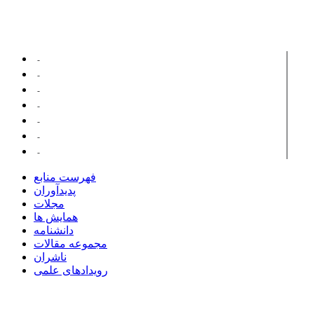
پدیدآوران همکار
بحرالعلومی، فرانک
آقایی، سید علی
مارکس، میشائیل جوزف
جعفریان، رسول
بهرمان، علی رضا
بهادری، رویا
هایداش، ایرنا
فهرست منابع
پدیدآوران
مجلات
همایش ها
دانشنامه
مجموعه مقالات
ناشران
رویدادهای علمی