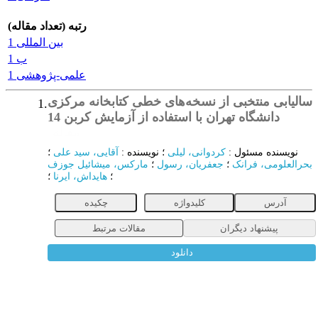
رتبه (تعداد مقاله)
بین المللی 1
ب 1
علمی-پژوهشی 1
سالیابی منتخبی از نسخه‌های خطی کتابخانه مرکزی
1.
دانشگاه تهران با استفاده از آزمایش کربن 14
مقاله
نویسنده مسئول
:
کردوانی، لیلی
؛
نویسنده
:
آقایی، سید علی
؛
بحرالعلومی، فرانک
؛
جعفریان، رسول
؛
مارکس، میشائیل جوزف
؛
هایداش، ایرنا
؛
آدرس
کلیدواژه
چکیده
پیشنهاد دیگران
مقالات مرتبط
دانلود