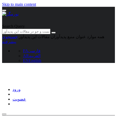
Skip to main content
Search Query
همه موارد
عنوان منبع
پدیدآوران
مقالات این پدیدآور
جستجوی
پیشرفته
فارسی
FA
العربیه
AR
EN
English
ورود
عضویت