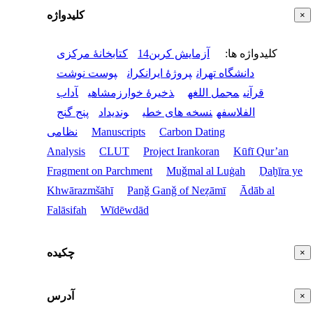
کلیدواژه
×
کلیدواژه ها
:
آزمایش کربن14
کتابخانۀ مرکزی
دانشگاه تهران
پروژۀ ایرانکران
پوست نوشت
قرآنی
مجمل اللغه
ذخیرۀ خوارزمشاهی
آداب
الفلاسفه
نسخه های خطی
وندیداد
پنج گنج
Carbon Dating
Manuscripts
نظامی
Analysis
CLUT
Project Irankoran
Kūfī Qur’an
Fragment on Parchment
Muǧmal al Luġah
Ḏaḫīra ye
Khwārazmšāhī
Panǧ Ganǧ of Neẓāmī
Ādāb al
Falāsifah
Wīdēwdād
چکیده
×
آدرس
×