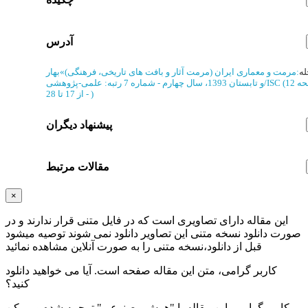
آدرس
له
:
مرمت و معماری ایران (مرمت آثار و بافت های تاریخی، فرهنگی)
»
بهار
(‎12 صفحه
رتبه: علمی-پژوهشی/ISC
و تابستان 1393، سال چهارم - شماره 7
)
از 17 تا 28
-
پیشنهاد دیگران
مقالات مرتبط
×
این مقاله دارای تصاویری است که در فایل متنی قرار ندارند و در
صورت دانلود نسخه متنی این تصاویر دانلود نمی شوند توصیه میشود
قبل از دانلود،نسخه متنی را به صورت آنلاین مشاهده نمائید
کاربر گرامی، متن این مقاله
صفحه است. آیا می خواهید دانلود
کنید؟
کاربر گرامی، این مقاله با "هوش مصنوعی" ترجمه شده و ممکن