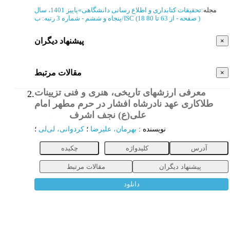
مجله
:
تحقیقات کتابداری و اطلاع رسانی دانشگاهی
»
پاییز 1401، سال
)
از 63 تا 80
(‎18 صفحه -
رتبه: ب/ISC
پنجاه و ششم - شماره 3
پیشنهاد دیگران
×
مقالات مرتبط
×
معرفی ارزشهای تاریخی، هنری و فنی تزیینات
2.
طلاكاری عهد نادرشاه افشار در حرم مطهر امام
علی(ع) نجف اشرف
مقاله
نویسنده
:
بهرمان، علیرضا
؛
کردوانی، لی‌لی
؛
آدرس
کلیدواژه
چکیده
پیشنهاد دیگران
مقالات مرتبط
دانلود