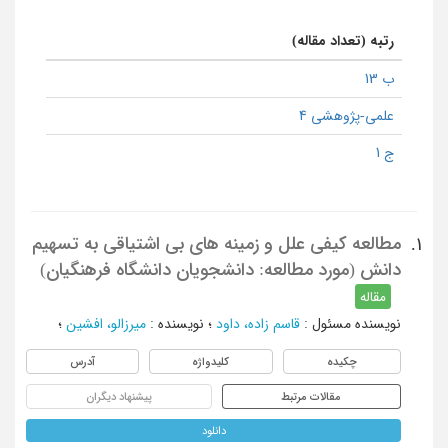
رتبه (تعداد مقاله)
ب 13
علمی-پژوهشی 4
ج 1
مطالعه کیفی علل و زمینه های بی اشتیاقی به تسهیم
1.
دانش (مورد مطالعه: دانشجویان دانشگاه فرهنگیان)
مقاله
نویسنده مسئول
:
قاسم زاده، داود
؛
نویسنده
:
میرزالو، افشین
؛
چکیده
کلیدواژه
آدرس
مقالات مرتبط
پیشنهاد دیگران
دانلود