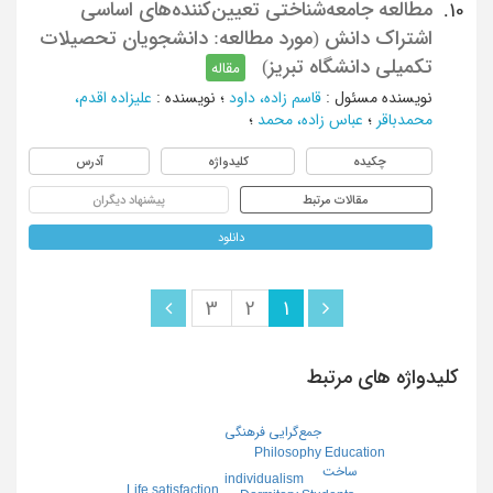
مطالعه جامعه‌شناختی تعیین‌کننده‌های اساسی
10.
اشتراک دانش (مورد مطالعه: دانشجویان تحصیلات
تکمیلی دانشگاه تبریز)
مقاله
نویسنده مسئول
:
قاسم زاده، داود
؛
نویسنده
:
علیزاده اقدم،
محمدباقر
؛
عباس زاده، محمد
؛
چکیده
کلیدواژه
آدرس
مقالات مرتبط
پیشنهاد دیگران
دانلود
3
2
1
کلیدواژه های مرتبط
جمع‌گرایی فرهنگی
Philosophy Education
ساخت
individualism
Life satisfaction