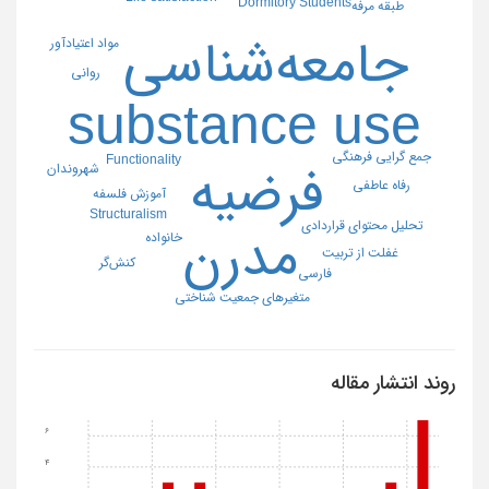
Dormitory Students
طبقه مرفه
جامعه‌شناسی
مواد اعتیادآور
روانی
substance use
جمع گرایی فرهنگی
Functionality
شهروندان
فرضیه
رفاه عاطفی
آموزش فلسفه
Structuralism
تحلیل محتوای قراردادی
مدرن
خانواده
غفلت از تربیت
کنش‌گر
فارسی
متغیرهای جمعیت شناختی
روند انتشار مقاله
6
4