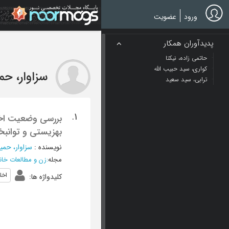
Ski
t
ورود
عضویت
mai
conten
پدیدآوران همکار
حاتمی زاده، نیکتا
کواری، سید حبیب الله
سزاوار، حم
ترابی، سید سعید
1.
بررسی وضعیت اخلاق
بهزیستی و توانبخش
نویسنده
:
سزاوار، حمی
مجله
:
زن و مطالعات خانو
اخل
کلیدواژه ها
: