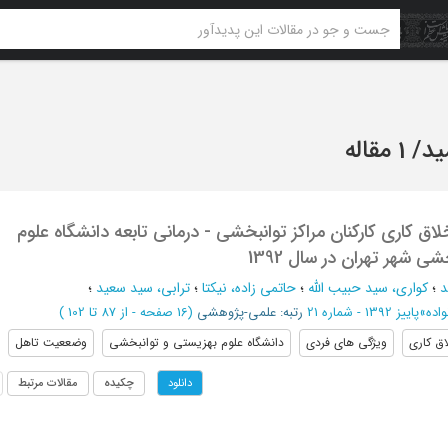
ید
/
1 مقاله
 کاری کارکنان مراکز توانبخشی - درمانی تابعه دانشگاه علوم
ی شهر تهران در سال 1392
د
؛
کواری، سید حبیب الله
؛
حاتمی زاده، نیکتا
؛
ترابی، سید سعید
؛
اده
»
پاییز 1392 - شماره 21
رتبه: علمی-پژوهشی
(‎16 صفحه -
از 87 تا 102
)
اق کاری
ویژگی های فردی
دانشگاه علوم بهزیستی و توانبخشی
وضععیت تاهل
چکیده
مقالات مرتبط
دانلود