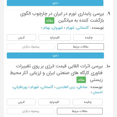
دانلود
بررسی پایداری تورم در ایران در چارچوب الگوی
9.
بازگشت کننده به میانگین
مقاله
نویسنده
:
گلستانی، شهرام
؛
شهروان، بهنام
؛
چکیده
کلیدواژه
آدرس
مقالات مرتبط
پیشنهاد دیگران
دانلود
بررسی اثرات القایی قیمت انرژی بر روی تغییرات
10.
فناوری کارگاه های صنعتی ایران و ارزیابی آثار محیط
زیستی
مقاله
نویسنده
:
صادقی، زین العابدین
؛
گلستانی، شهرام
؛
پوربافرانی،
احسان
؛
چکیده
کلیدواژه
آدرس
مقالات مرتبط
پیشنهاد دیگران