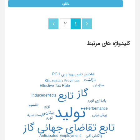
دانلود
2
1
کلیدواژه های مرتبط
شاخص تغییر بهره وری PCH
بازگشت
Khuzestan Province
سازمان
Effective Tax Rate
گاز
تابع
inducedeffects
پایداری تورم
تقسیم
تولید
تورم
Performance
بیکاری
پیش بینی
قیمت سایه
تورم
تابع تقاضای جهانی گاز
واکنش آنی
Anticipated Employment