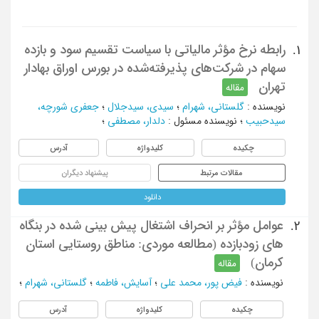
رابطه نرخ مؤثر مالیاتی با سیاست تقسیم سود و بازده‌
1.
سهام در شرکت‌های پذیرفته‌شده در بورس اوراق بهادار
تهران
مقاله
نویسنده
:
گلستانی، شهرام
؛
سیدی، سیدجلال
؛
جعفری‌ شورچه،
سیدحبیب
؛
نویسنده مسئول
:
دلدار، مصطفی
؛
چکیده
کلیدواژه
آدرس
مقالات مرتبط
پیشنهاد دیگران
دانلود
عوامل مؤثر بر انحراف اشتغال پیش بینی شده در بنگاه
2.
های زودبازده (مطالعه موردی: مناطق روستایی استان
کرمان)
مقاله
نویسنده
:
فیض پور، محمد علی
؛
آسایش، فاطمه
؛
گلستانی، شهرام
؛
چکیده
کلیدواژه
آدرس