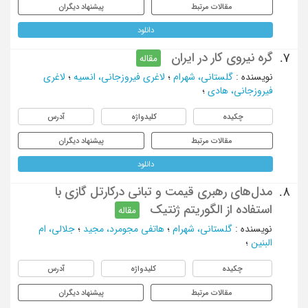
مقالات مرتبط
پیشنهاد دیگران
دانلود
گره نیروی کار در ایران
7.
مقاله
نویسنده
:
گلستانی، شهرام
؛
لاغری فیروزجانی، انسیه
؛
لاغری
فیروزجانی، هادی
؛
چکیده
کلیدواژه
آدرس
مقالات مرتبط
پیشنهاد دیگران
دانلود
مدل‌های رهبری قیمت و تبانی درکارتل گازی با
8.
استفاده از الگوریتم ژنتیک
مقاله
نویسنده
:
گلستانی، شهرام
؛
هاتفی مجومرد، مجید
؛
جلالی، ام
البنین
؛
چکیده
کلیدواژه
آدرس
مقالات مرتبط
پیشنهاد دیگران