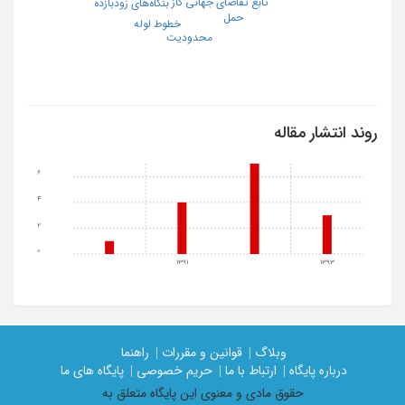
تابع تقاضاي جهاني گاز
بنگاه‌های زودبازده
حمل
خطوط لوله
محدودیت
روند انتشار مقاله
6
4
2
0
1391
1393
وبلاگ |
قوانین و مقررات |
راهنما
درباره پایگاه |
ارتباط با ما |
حریم خصوصی |
پایگاه های ما
حقوق مادی و معنوی اين پايگاه متعلق به