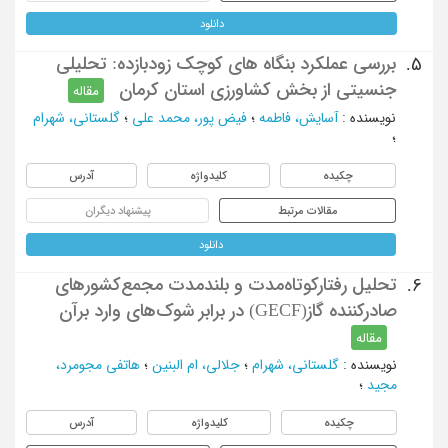
دانلود
بررسی عملکرد بنگاه های کوچک زودبازده: تحلیلی
5.
جنسیتی از بخش کشاورزی استان کرمان
مقاله
نویسنده
:
آسایش، فاطمه
؛
فیض پور، محمد علی
؛
گلستانی، شهرام
؛
چکیده
کلیدواژه
آدرس
مقالات مرتبط
پیشنهاد دیگران
دانلود
تحلیل رفتارکوتاه‌مدت و بلندمدت مجمع‌کشورهای
6.
صادرکننده گاز(GECF) در برابر شوک‌های وارد برآن
مقاله
نویسنده
:
گلستانی، شهرام
؛
جلالی، ام البنین
؛
هاتفی مجومرد،
مجید
؛
چکیده
کلیدواژه
آدرس