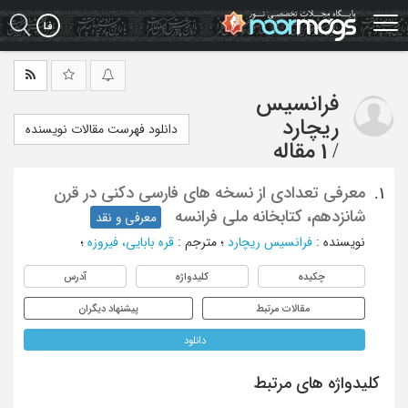
Ski
t
mai
conten
فرانسیس
ریچارد
دانلود فهرست مقالات نویسنده
/
1 مقاله
معرفی تعدادی از نسخه های فارسی دکنی در قرن
1.
شانزدهم، کتابخانه ملی فرانسه
معرفی و نقد
نویسنده
:
فرانسیس ریچارد
؛
مترجم
:
قره بابایی، فیروزه
؛
چکیده
کلیدواژه
آدرس
مقالات مرتبط
پیشنهاد دیگران
دانلود
کلیدواژه های مرتبط