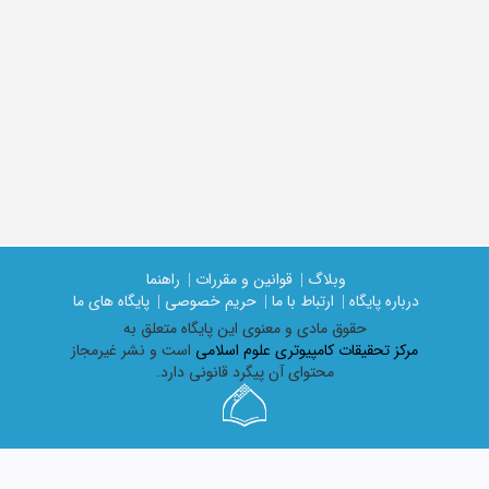
وبلاگ |
قوانین و مقررات |
راهنما
درباره پایگاه |
ارتباط با ما |
حریم خصوصی |
پایگاه های ما
حقوق مادی و معنوی اين پايگاه متعلق به
مرکز تحقیقات کامپیوتری علوم اسلامی
است و نشر غیرمجاز
محتوای آن پیگرد قانونی دارد.