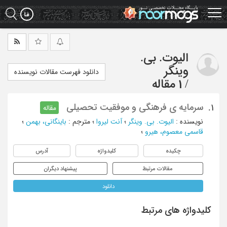
Ski
t
mai
conten
الیوت. بی.
وینگر
دانلود فهرست مقالات نویسنده
/
1 مقاله
سرمایه ی فرهنگی و موفقیت تحصیلی
1.
مقاله
نویسنده
:
الیوت. بی. وینگر
؛
آنت لیروا
؛
مترجم
:
باینگانی، بهمن
؛
قاسمی معصوم، هیرو
؛
چکیده
کلیدواژه
آدرس
مقالات مرتبط
پیشنهاد دیگران
دانلود
کلیدواژه های مرتبط