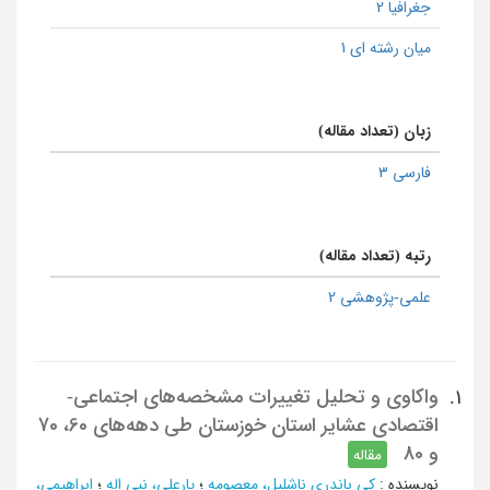
جغرافیا 2
میان رشته ای 1
زبان (تعداد مقاله)
فارسی 3
رتبه (تعداد مقاله)
علمی-پژوهشی 2
واکاوی و تحلیل تغییرات مشخصه‌های اجتماعی-
1.
اقتصادی عشایر استان خوزستان طی دهه‌های 60، 70
و 80
مقاله
نویسنده
:
کی باندری ناشلیل، معصومه
؛
یارعلی، نبی اله
؛
ابراهیمی،