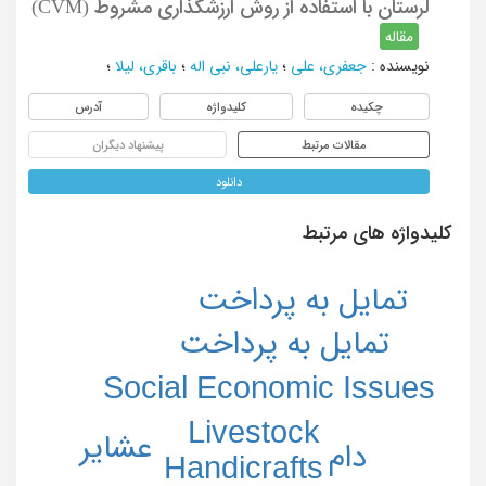
لرستان با استفاده از روش ارزشگذاری مشروط (CVM)
مقاله
نویسنده
:
جعفری، علی
؛
یارعلی، نبی اله
؛
باقری، لیلا
؛
چکیده
کلیدواژه
آدرس
مقالات مرتبط
پیشنهاد دیگران
دانلود
کلیدواژه های مرتبط
تمایل به پرداخت
تمایل به پرداخت
Social Economic Issues
Livestock
عشایر
دام
Handicrafts