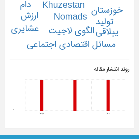
دام
Khuzestan
خوزستان
ارزش
Nomads
تولید
عشایری
الگوی لاجیت
ییلاقی
مسائل اقتصادی اجتماعی
روند انتشار مقاله
1
0
1392
1401