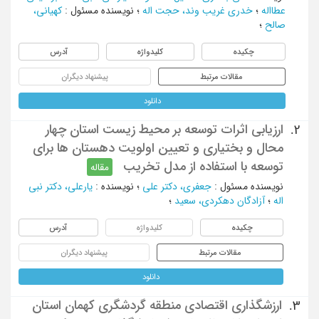
عطااله
؛
خدری غریب وند، حجت اله
؛
نویسنده مسئول
:
کهیانی،
صالح
؛
چکیده
کلیدواژه
آدرس
مقالات مرتبط
پیشنهاد دیگران
دانلود
ارزیابی اثرات توسعه بر محیط زیست استان چهار
2.
محال و بختیاری و تعیین اولویت دهستان ها برای
توسعه با استفاده از مدل تخریب
مقاله
نویسنده مسئول
:
جعفری، دکتر علی
؛
نویسنده
:
یارعلی، دکتر نبی
اله
؛
آزادگان دهکردی، سعید
؛
چکیده
کلیدواژه
آدرس
مقالات مرتبط
پیشنهاد دیگران
دانلود
ارزشگذاری اقتصادی منطقه گردشگری کهمان استان
3.