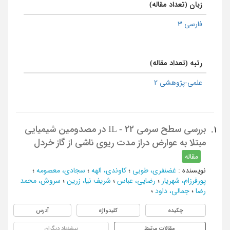
زبان (تعداد مقاله)
فارسی 3
رتبه (تعداد مقاله)
علمی-پژوهشی 2
بررسی سطح سرمی IL - 22 در مصدومین شیمیایی
1.
مبتلا به عوارض دراز مدت ریوی ناشی از گاز خردل
مقاله
نویسنده
:
غضنفری، طوبی
؛
کاوندی، الهه
؛
سجادی، معصومه
؛
پورفرزام، شهریار
؛
رضایی، عباس
؛
شریف نیا، زرین
؛
سروش، محمد
رضا
؛
جمالی، داود
؛
چکیده
کلیدواژه
آدرس
مقالات مرتبط
پیشنهاد دیگران