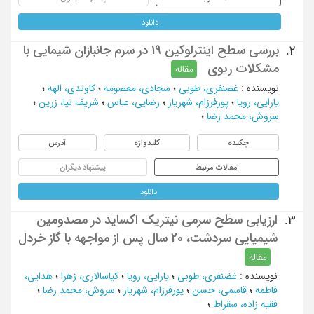
دانلود
بررسی سطح اینترلوکین 19 در سرم جانبازان شیمایی با
2.
مشکلات ریوی
مقاله
نویسنده
:
غضنفری، طوبی
؛
سجادی، معصومه
؛
کاوندی، الهه
؛
یارایی، رویا
؛
پورفرزام، شهریار
؛
رضایی، عباس
؛
شریف نیا، زرین
؛
سروش، محمد رضا
؛
چکیده
کلیدواژه
آدرس
مقالات مرتبط
پیشنهاد دیگران
دانلود
ارزیابی سطح سرمی نیتریک اکساید در مصدومین
3.
شیمیایی سردشت، 20 سال پس از مواجهه با گاز خردل
مقاله
نویسنده
:
غضنفری، طوبی
؛
یارایی، رویا
؛
کیاسالاری، زهرا
؛
هدایی،
فاطمه
؛
قاسمی، حسن
؛
پورفرزام، شهریار
؛
سروش، محمد رضا
؛
فقیه زاده، سقراط
؛