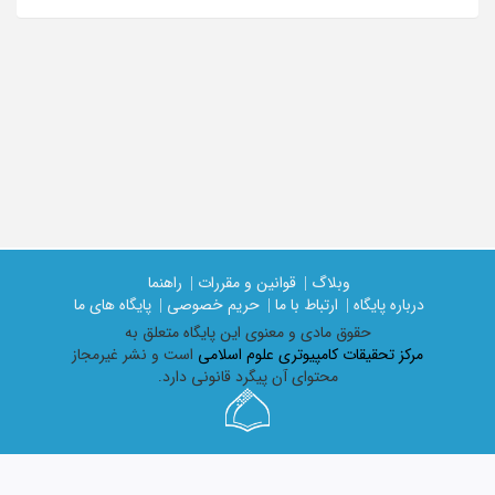
وبلاگ |
قوانین و مقررات |
راهنما
درباره پایگاه |
ارتباط با ما |
حریم خصوصی |
پایگاه های ما
حقوق مادی و معنوی اين پايگاه متعلق به
مرکز تحقیقات کامپیوتری علوم اسلامی
است و نشر غیرمجاز
محتوای آن پیگرد قانونی دارد.