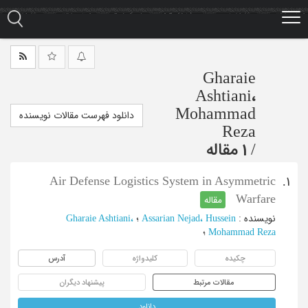
Ski
t
mai
conten
Gharaie
Ashtiani،
Mohammad
دانلود فهرست مقالات نویسنده
Reza
/
1 مقاله
Air Defense Logistics System in Asymmetric
1.
Warfare
مقاله
نویسنده
:
Assarian Nejad، Hussein
؛
Gharaie Ashtiani،
Mohammad Reza
؛
چکیده
کلیدواژه
آدرس
مقالات مرتبط
پیشنهاد دیگران
دانلود