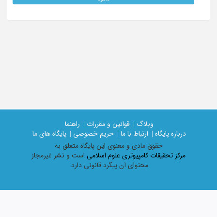
وبلاگ |
قوانین و مقررات |
راهنما
درباره پایگاه |
ارتباط با ما |
حریم خصوصی |
پایگاه های ما
حقوق مادی و معنوی اين پايگاه متعلق به
مرکز تحقیقات کامپیوتری علوم اسلامی
است و نشر غیرمجاز
محتوای آن پیگرد قانونی دارد.