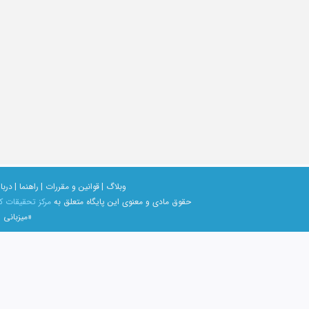
وبلاگ |
قوانین و مقررات |
راهنما |
دربار
حقوق مادی و معنوی اين پايگاه متعلق به
مرکز تحقیقات ک
«میزبانی