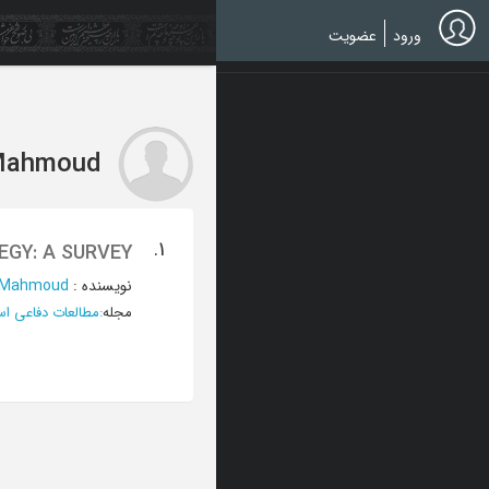
Ski
t
ورود
عضویت
mai
conten
 Mahmoud
1.
EGY: A SURVEY
نویسنده
:
، Mahmoud
مجله
:
مطالعات دفاعی اس