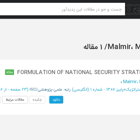
Malmir،
/
1 مقاله
FORMULATION OF NATIONAL SECURITY STRAT
مقاله
Malmir
؛
تراتژیک
»
پاییز 1387 - شماره 1 (انگلیسی)
رتبه: علمی-پژوهشی/ISC
(‎23 صفحه -
از 106 تا 128
چکیده
مقالات مرتبط
دانلود