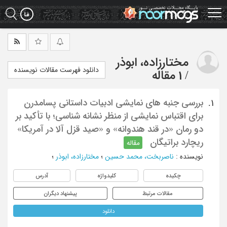
Ski
t
mai
conten
مختارزاده، ابوذر
دانلود فهرست مقالات نویسنده
/
1 مقاله
بررسی جنبه های نمایشی ادبیات داستانی پسامدرن
1.
برای اقتباس نمایشی از منظر نشانه شناسی؛ با تأکید بر
دو رمان «در قند هندوانه» و «صید قزل آلا در آمریکا»
ریچارد براتیگان
مقاله
نویسنده
:
ناصربخت، محمد حسین
؛
مختارزاده، ابوذر
؛
چکیده
کلیدواژه
آدرس
مقالات مرتبط
پیشنهاد دیگران
دانلود