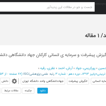
د
/
1 مقاله
گیزش پیشرفت و سرمایه ی انسانی کارکنان جهاد دانشگاهی دانش
 حسین
؛
پورکریمی، جواد
؛
آرش، احمد
؛
نظری، رقیه
؛
تربیتی
»
پاییز 1393، دوره دهم - شماره 3
رتبه: علمی-پژوهشی/ISC
(‎26 صفحه -
از 53 تا 78
ايه انساني
انگيزش پيشرفت
جهاددانشگاهي واحد دانشگاه تهران
دانش
چکیده
مقالات مرتبط
دانلود