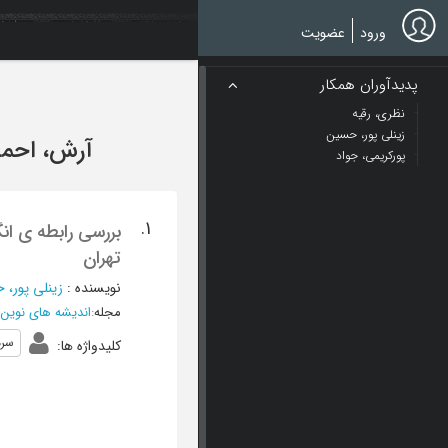
Ski
t
ورود
عضویت
mai
conten
پدیدآوران همکار
نظری، رقیه
زینلی پور، حسین
آرش، احم
پورکریمی، جواد
1.
بررسی رابطه ی ان
تهران
نویسنده
:
زینلی پور،
مجله
:
اندیشه های نوین 
سرم
کلیدواژه ها
: