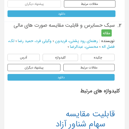
مقالات مرتبط
پیشنهاد دیگران
دانلود
سبک حسابرس و قابلیت مقایسه صورت های مالی
2.
مقاله
نویسنده
:
رهنمای رود پشتی، فریدون
؛
وکیلی فرد، حمید رضا
؛
لک،
فضل اله
؛
محسنی، عبدالرضا
؛
چکیده
کلیدواژه
آدرس
مقالات مرتبط
پیشنهاد دیگران
دانلود
کلیدواژه های مرتبط
قابلیت مقایسه
سهام شناور آزاد