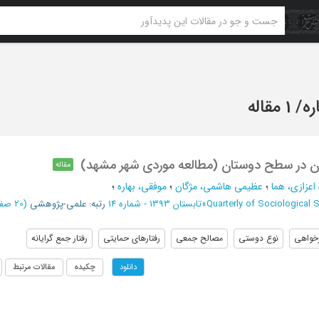
ره
/
1 مقاله
ن در سطح دوستان (مطالعه موردی شهر مشهد)
مقاله
اعزازی، هما
؛
عظیمی هاشمی، مژگان
؛
موفقی، بهاره
؛
Quarterly of Sociological 
»
تابستان 1393 - شماره 14
رتبه: علمی-پژوهشی
(‎20 صفحه -
خواهی
نوع دوستی
مصالح جمعی
رفتارهای حمایتی
رفتار جمع گرایانه
چکیده
مقالات مرتبط
دانلود