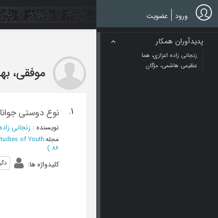
Ski
t
ورود
عضویت
mai
conten
پدیدآوران همکار
زنجانی زاده اعزازی، هما
عظیمی هاشمی، مژگان
موفقی، بها
1.
نوع دوستی جوانا
نویسنده
:
زنجانی زاده 
مجله
:
Studies of Youth
)
86
دگر
کلیدواژه ها
: