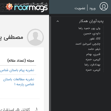
Ski
t
ورود
عضویت
mai
conten
پدیدآوران همکار
ولی پور، حمید رضا
داودی، حسین
مصطفی پور
کاکا، غفور
چایچی امیرخیز، احمد
ذیفر، حامد
قنبری، بهنام
کریمی، حمزه
مجله (تعداد مقاله)
بهدادفرد، رضا
کریمی، حمزه
نشریه پیام باستان شناس 3
نشریه مطالعات باستان
شناسی پارسه 1
1.
کلانتر 5، استقراری از دورۀ اسلامی میانه در حوضۀ آبگیر سد گتوند علیا، خوزستان