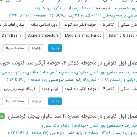
پور، حمیدرضا
؛
نویسنده
:
مصطفی‌پور، ایمان
؛
کریمی، حمزه
؛
ناسی پارسه
»
زمستان 1404 - شماره 34
رتبه: ب/ISC
(‎24 صفحه -
از 271 تا 294
)
اری سنگی
کلانتر 5
حوضۀ آبگیر سد گتوند
دورۀ اسلامی میانه
سفال لعاب‌دار ا
d Dam Basin
Stone architecture
Middle Islamic Period
Islamic Glazed P
چکیده
مقالات مرتبط
دانلود
 در محوطه کلانتر 4، حوضه آبگیر سد گتوند، خوزستان
ید رضا
؛
مصطفی پور، ایمان
؛
داودی، حسین
؛
ذیفر، حامد
؛
قنبری، بهنام
؛
کریمی، 
»
پاییز و زمستان 1389 - شماره 14
رتبه: علمی-پژوهشی
(‎28 صفحه -
از 49 تا 76
)
اری سنگی
کلانتر 4
حوضه آبگیر سد گتوند
ایلام جدید
آرامگاه نیمه زیرزمینی
چکیده
مقالات مرتبط
دانلود
وش در محوطه شماره 11 سد تالوار، بیجار، کردستان
مقا
ید رضا
؛
مصطفی پور، ایمان
؛
بهدادفرد، رضا
؛
کاکا، غفور
؛
»
بهار و تابستان 1389 - شماره 13
رتبه: علمی-پژوهشی
(‎26 صفحه -
از 47 تا 72
)