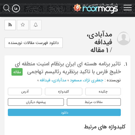
Ski
t
mai
conten
مدآبادی،
فیدافه
دانلود فهرست مقالات نویسنده
/
1 مقاله
تاثیر برنامه هسته ای ایران برنظام امنیت منطقه ای
1.
خلیج فارس با تاکید برنظریه رئالیسم تهاجمی
مقاله
نویسنده
:
جعفری نژاد، مسعود
؛
مدآبادی، فیدافه
؛
چکیده
کلیدواژه
آدرس
مقالات مرتبط
پیشنهاد دیگران
دانلود
کلیدواژه های مرتبط