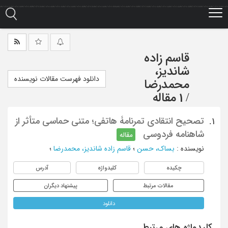
Ski
t
mai
conten
قاسم زاده
شاندیز،
دانلود فهرست مقالات نویسنده
محمدرضا
/
1 مقاله
تصحیح انتقادی تمرنامۀ هاتفی؛ متنی حماسی متأثر از
1.
شاهنامه فردوسی
مقاله
نویسنده
:
بساک، حسن
؛
قاسم زاده شاندیز، محمدرضا
؛
چکیده
کلیدواژه
آدرس
مقالات مرتبط
پیشنهاد دیگران
دانلود
کلیدواژه های مرتبط