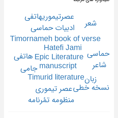
عصرتيموریهاتفي
شعر
ادبیات حماسی
Timornameh book of verse
Hatefi Jami
حماسی
هاتفی
Epic Literature
شاعر
manuscript
جامی
Timurid literature
زبان
نسخه خطی
عصر تیموری
منظومه تمُرنامه