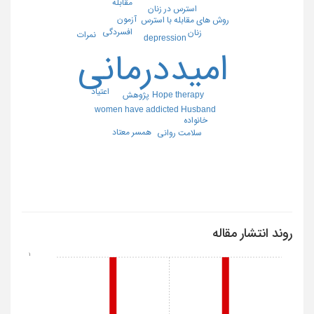
مقابله
استرس در زنان
آزمون
روش های مقابله با استرس
افسردگی
زنان
نمرات
depression
امیددرمانی
اعتیاد
پژوهش
Hope therapy
women have addicted Husband
خانواده
همسر معتاد
سلامت روانی
روند انتشار مقاله
1