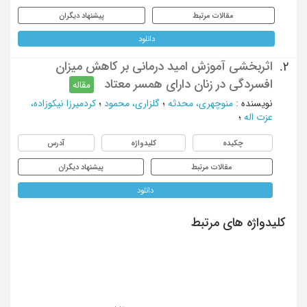
مقالات مرتبط
پیشنهاد دیگران
دانلود
اثربخشی آموزش امید درمانی بر کاهش میزان
2.
افسردگی در زنان دارای همسر معتاد
مقاله
نویسنده
:
منوچهری، محدثه
؛
گلزاری، محمود
؛
کردمیرزا نیکوزاده،
عزت اله
؛
چکیده
کلیدواژه
آدرس
مقالات مرتبط
پیشنهاد دیگران
دانلود
کلیدواژه های مرتبط