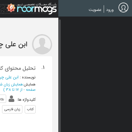
Ski
t
ورود
عضویت
mai
conten
ابن علی چ
1.
تحلیل محتوای کتاب «فارسی 
نویسنده
:
ابن علی چر
همایش
:
همایش زبان شن
صفحه -
از 17 تا 38
)
روی
کلیدواژه ها
:
کتاب
زبان فارسی