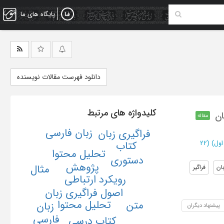
پایگاه های ما
دانلود فهرست مقالات نویسنده
کلیدواژه های مرتبط
مقاله
زبان فارسی
فراگیری زبان
اول)
(‎22
کتاب
تحلیل محتوا
دستوری
پژوهش
مثال
بان
فراگیر
رویکرد ارتباطی
اصول فراگیری زبان
تحلیل محتوا
متن
زبان
پیشنهاد دیگران
فارسی
کتاب درسی