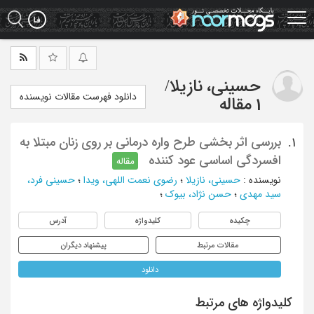
Ski
t
mai
conten
حسینی، نازیلا
/
دانلود فهرست مقالات نویسنده
1 مقاله
بررسی اثر بخشی طرح واره درمانی بر روی زنان مبتلا به
1.
افسردگی اساسی عود کننده
مقاله
نویسنده
:
حسینی، نازیلا
؛
رضوی نعمت اللهی، ویدا
؛
حسینی فرد،
سید مهدی
؛
حسن نژاد، بیوک
؛
چکیده
کلیدواژه
آدرس
مقالات مرتبط
پیشنهاد دیگران
دانلود
کلیدواژه های مرتبط