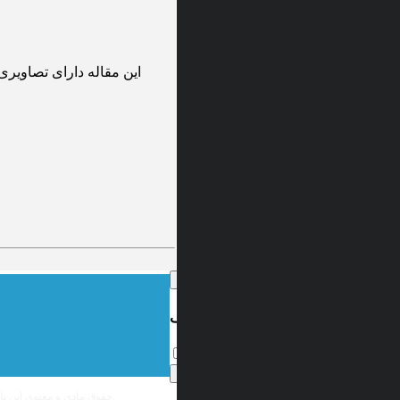
این مقاله دارای تصاویری
×
اعطای کد تخفیف
این پیام را دیگر نمایش نده
تایید
×
است و نشر غیرمجاز محتوای آن پیگرد قانونی دارد.
حقوق مادی و معنوی اين پاي