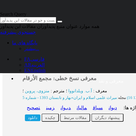
Skip to main content
Search Query
همه موارد
عنوان منبع
پدیدآوران
مقالات این پدیدآور
جستجوی پیشرفته
پایگاه های ما
بیشتر...
1 مقاله
/
آ.ب. ویلدانووا
فارسی
FA
العربیه
AR
EN
English
معرفی نسخ خطی: مجمع الأرقام
معرفی و نقد
معرف
:
آ.ب. ویلدانووا
؛
مترجم
:
منزوی، پروین
؛
مجله
:
میراث علمی اسلام و ایران
»
بهار و تابستان 1393 - شماره 5
ژه ها
:
دیوان
سیاق
مالیات
دیـوان
زمین
تصحیح
پیشنهاد دیگران
مقالات مرتبط
چکیده
دانلود