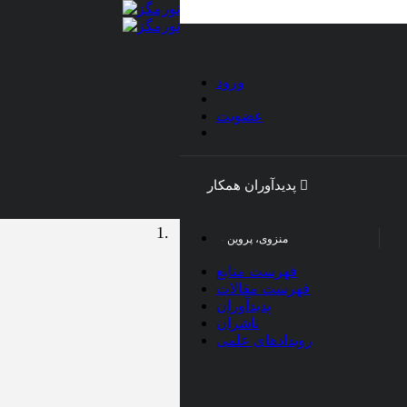
ورود
عضویت
دانلود فهرست مقالات نویس
s)
دانلود فهرست مقالات
پدیدآوران همکار
نویسنده (.ris)
1.
منزوی، پروین
فهرست منابع
فهرست مقالات
پدیدآوران
ناشران
رویدادهای علمی