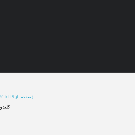
نده
دانلود فهرست مقالات نویسنده
(.xl
)
از 115 تا 130
(‎16 صفحه -
کلیدوا