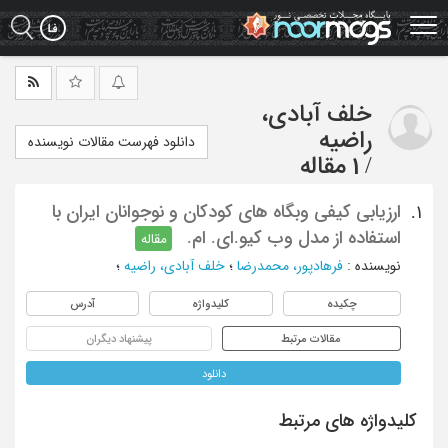
Ski
t
mai
conten
خلف آبادی،
راضیه
دانلود فهرست مقالات نویسنده
/
1 مقاله
ارزیابی کیفی وبگاه های کودکان و نوجوانان ایران با
1.
استفاده از مدل وب کیو.ای. ام.
مقاله
نویسنده
:
فرهادپور، محمدرضا
؛
خلف آبادی، راضیه
؛
چکیده
کلیدواژه
آدرس
مقالات مرتبط
پیشنهاد دیگران
دانلود
کلیدواژه های مرتبط