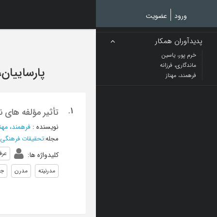
Ski
t
ورود
عضویت
mai
conten
پدیدآوران همکار
خرم پور، یاسین
ماندگاری، فرزانه
پارساییان،
فرهمند، مهناز
1.
تأثیر مؤلفه های 
نویسنده
:
فرهمند، مهنا
مجله
:
تحقیقات فرهنگی ا
عرف
کلیدواژه ها
:
مدرنیته
مدرن
جم