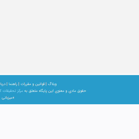
وبلاگ |
قوانین و مقررات |
راهنما |
دربار
حقوق مادی و معنوی اين پايگاه متعلق به
مرکز تحقیقات ک
«میزبانی