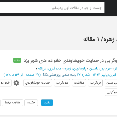
 زهره
/
1 مقاله
نوگرایی در حمایت خویشاوندی خانواده های شهر یزد
مقاله
ز
؛
خرم پور، یاسین
؛
پارساییان، زهره
؛
ماندگاری، فرزانه
؛
یران
»
پاییز 1393 - شماره 27
رتبه: علمی-پژوهشی/ISC
(‎30 صفحه -
از 149 تا 178
)
ي شدن
فردگرايي
عقلانيت
سودگرايي
حمايت خويشاوندي
خانواده
ع‌گرایی
چکیده
مقالات مرتبط
دانلود