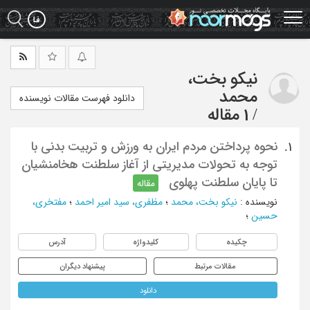
Ski
t
mai
conten
نیکو بخت،
محمد
دانلود فهرست مقالات نویسنده
/
1 مقاله
نحوه پرداختن مردم ایران به ورزش و تربیت بدنی با
1.
توجه به تحولات مدیریتی از آغاز سلطنت هخامنشیان
تا پایان سلطنت پهلوی
مقاله
نویسنده
:
نیکو بخت، محمد
؛
مظفری، سید امیر احمد
؛
مفتخری،
حسین
؛
چکیده
کلیدواژه
آدرس
مقالات مرتبط
پیشنهاد دیگران
دانلود