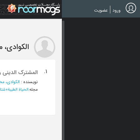
Ski
t
ورود
عضویت
mai
conten
الکوادی، 
1.
المشترک الدینی و 
نویسنده
:
الکوادی، مح
مجله
:
الحیاة الطیبة
»
شتاء و ر