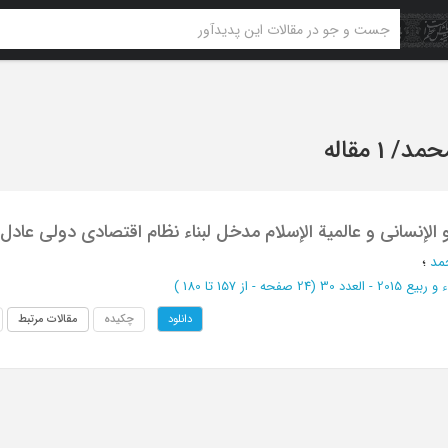
محمد
/
1 مقاله
الإنسانی و عالمیة الإسلام مدخل لبناء نظام اقتصادی دولی عادل
مد
؛
بیع 2015 - العدد 30
(‎24 صفحه -
از 157 تا 180
)
چکیده
مقالات مرتبط
دانلود