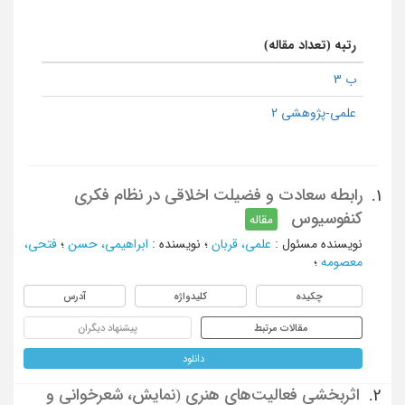
رتبه (تعداد مقاله)
ب 3
علمی-پژوهشی 2
رابطه سعادت و فضیلت اخلاقی در نظام فکری
1.
کنفوسیوس
مقاله
نویسنده مسئول
:
علمی، قربان
؛
نویسنده
:
ابراهیمی، حسن
؛
فتحی،
معصومه
؛
چکیده
کلیدواژه
آدرس
مقالات مرتبط
پیشنهاد دیگران
دانلود
اثربخشی فعالیت‌های هنری (نمایش، شعرخوانی و
2.