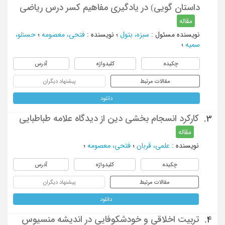
داستان گویی) در یادگیری مفاهیم کسر درس ریاضی
مقاله
نویسنده مسئول
:
سبزه، بتول
؛
نویسنده
:
فتحی، معصومه
؛
حسنلو،
سمیه
؛
چکیده
کلیدواژه
آدرس
مقالات مرتبط
پیشنهاد دیگران
دانلود
کارکرد انسجام بخشی دین از دیدگاه علامه طباطبایی
3.
مقاله
نویسنده
:
علمی، قربان
؛
فتحی، معصومه
؛
چکیده
کلیدواژه
آدرس
مقالات مرتبط
پیشنهاد دیگران
دانلود
تربیت اخلاقی و خودشکوفایی در اندیشه منسیوس‌
4.