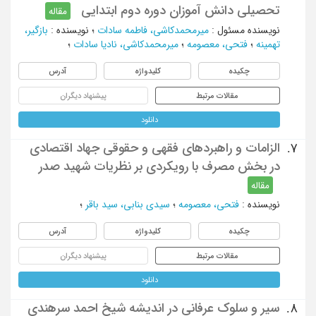
تحصیلی دانش آموزان دوره دوم ابتدایی
مقاله
نویسنده مسئول
:
میرمحمدکاشی، فاطمه سادات
؛
نویسنده
:
بازگیر،
تهمینه
؛
فتحی، معصومه
؛
میرمحمدکاشی، نادیا سادات
؛
چکیده
کلیدواژه
آدرس
مقالات مرتبط
پیشنهاد دیگران
دانلود
الزامات و راهبردهای فقهی و حقوقی جهاد اقتصادی
7.
در بخش مصرف با رویکردی بر نظریات شهید صدر
مقاله
نویسنده
:
فتحی، معصومه
؛
سیدی بنابی، سید باقر
؛
چکیده
کلیدواژه
آدرس
مقالات مرتبط
پیشنهاد دیگران
دانلود
سیر و سلوک عرفانی در اندیشه شیخ احمد سرهندی
8.