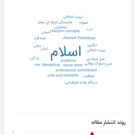
تربیت اخلاقی
شایستگی حرفه ای معلم
تصوف
تحصیلی
امت
fraction concepts
آسمان
Allameh Tabatabayi
شبه قاره
درگیری
اسلام
ذهن
ارزش
تربیت اخلاقی
زندگی
عمل حرفه ای
academic
سیر و سلوک عرفانی
هند
Storytelling
moral virtue
professional commitment
unity and solidarity
صوفیان
دیدگاه علامه طباطبائی
روند انتشار مقاله
3