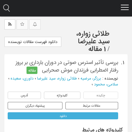
Ski
t
mai
conten
طلائی زواره،
سید علیرضا
دانلود فهرست مقالات نویسنده
/
1 مقاله
بررسی تأثیر استرس صوتی در دوران بارداری بر بروز
1.
رفتار اضطرابی فرزندان موش صحرایی
مقاله
نویسنده
:
برزگر، مرضیه
؛
طلائی زواره، سید علیرضا
؛
داوری، سعیده
؛
سلامی، محمود
؛
چکیده
کلیدواژه
آدرس
مقالات مرتبط
پیشنهاد دیگران
دانلود
کلیدواژه های مرتبط