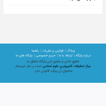
وبلاگ |
قوانین و مقررات |
راهنما
درباره پایگاه |
ارتباط با ما |
حریم خصوصی |
پایگاه های ما
حقوق مادی و معنوی اين پايگاه متعلق به
مرکز تحقیقات کامپیوتری علوم اسلامی
است و نشر غیرمجاز
محتوای آن پیگرد قانونی دارد.