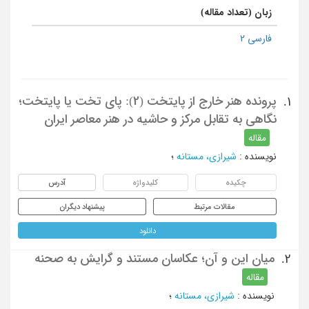
زبان (تعداد مقاله)
فارسی 2
پرونده هنر خارج از پایتخت (2): پای تخت یا پایتخت؛
1.
نگاهی به تقابل مرکز و حاشیه در هنر معاصر ایران
مقاله
نویسنده
:
شیرازی، مستانه
؛
چکیده
کلیدواژه
آدرس
مقالات مرتبط
پیشنهاد دیگران
دانلود
میان این و آن؛ عکاسان مستند و گرایش به صحنه
2.
مقاله
نویسنده
:
شیرازی، مستانه
؛