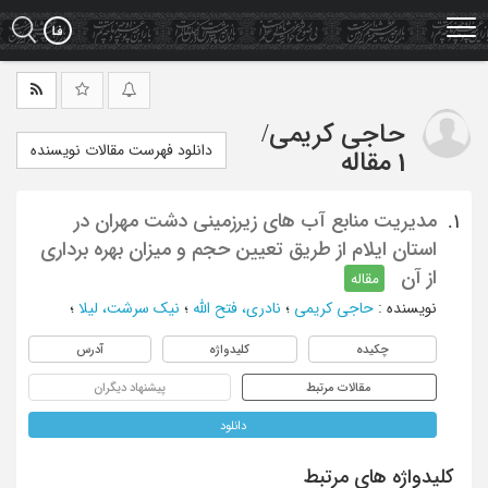
Ski
t
mai
conten
حاجی کریمی
/
دانلود فهرست مقالات نویسنده
1 مقاله
مدیریت منابع آب های زیرزمینی دشت مهران در
1.
استان ایلام از طریق تعیین حجم و میزان بهره برداری
از آن
مقاله
نویسنده
:
حاجی کریمی
؛
نادری، فتح الله
؛
نیک سرشت، لیلا
؛
چکیده
کلیدواژه
آدرس
مقالات مرتبط
پیشنهاد دیگران
دانلود
کلیدواژه های مرتبط