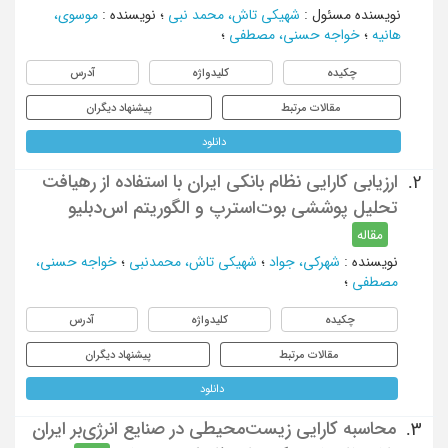
نویسنده مسئول
:
شهیکی تاش، محمد نبی
؛
نویسنده
:
موسوی،
هانیه
؛
خواجه حسنی، مصطفی
؛
چکیده
کلیدواژه
آدرس
مقالات مرتبط
پیشنهاد دیگران
دانلود
ارزیابی کارایی نظام بانکی ایران با استفاده از رهیافت
2.
تحلیل پوششی بوت‌استرپ و الگوریتم اس‌دبلیو
مقاله
نویسنده
:
شهرکی، جواد
؛
شهیکی تاش، محمدنبی
؛
خواجه حسنی،
مصطفی
؛
چکیده
کلیدواژه
آدرس
مقالات مرتبط
پیشنهاد دیگران
دانلود
محاسبه کارایی زیست‌محیطی در صنایع انرژی‌بر ایران
3.