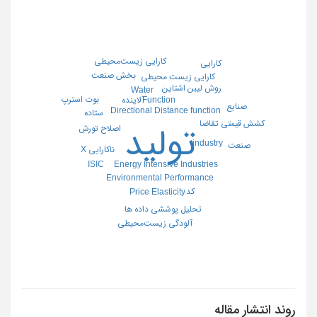
کارایی زیست‌محیطی
کارایی
بخش صنعت
کارایی زیست محیطی
روش لیبن اشتاین
Water
بوت استرپ
آلاینده
Function
صنایع
Directional Distance function
ستاده
کشش قیمتی تقاضا
تولید
اصلاح تورش
industry
صنعت
ناکارایی X
Energy Intensive Industries
ISIC
Environmental Performance
کد
Price Elasticity
تحلیل پوششی داده ها
آلودگی زیست‌محیطی
روند انتشار مقاله