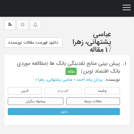
Ski
t
mai
conten
عباسی
پشتهانی، زهرا
دانلود فهرست مقالات نویسنده
/
1 مقاله
پیش بینی منابع نقدینگی بانک ها (مطالعه موردی
1.
بانک اقتصاد نوین)
مقاله
نویسنده
:
یزدان پناه، احمد
؛
عباسی پشتهانی، زهرا
؛
چکیده
کلیدواژه
آدرس
مقالات مرتبط
پیشنهاد دیگران
دانلود