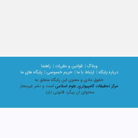
وبلاگ |
قوانین و مقررات |
راهنما
درباره پایگاه |
ارتباط با ما |
حریم خصوصی |
پایگاه های ما
حقوق مادی و معنوی اين پايگاه متعلق به
مرکز تحقیقات کامپیوتری علوم اسلامی
است و نشر غیرمجاز
محتوای آن پیگرد قانونی دارد.